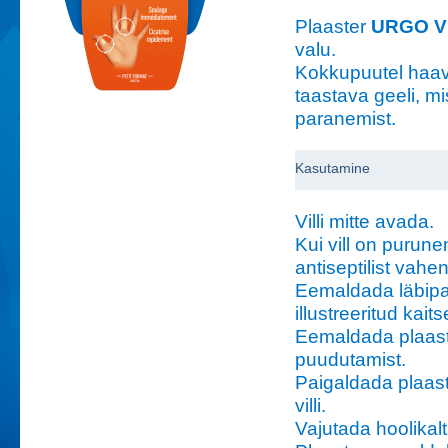
Plaaster
URGO V
valu.
Kokkupuutel haa
taastava geeli, mi
paranemist.
Kasutamine
Villi mitte avada.
Kui vill on purun
antiseptilist vahen
Eemaldada läbipai
illustreeritud kai
Eemaldada plaaster
puudutamist.
Paigaldada plaaste
villi.
Vajutada hoolikal