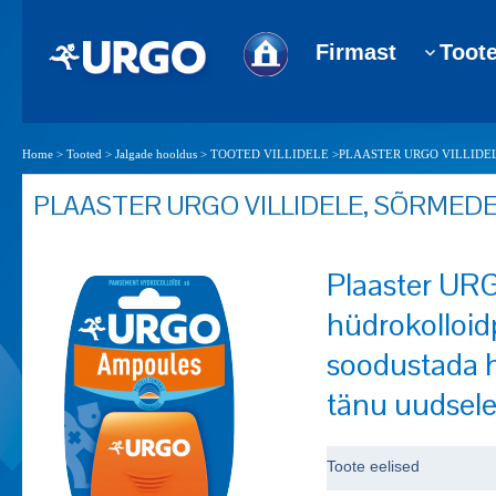
Firmast
Toot
Home
>
Tooted
>
Jalgade hooldus
>
TOOTED VILLIDELE
>
PLAASTER URGO VILLIDELE, 
PLAASTER URGO VILLIDELE, SÕRMEDE
Plaaster URG
hüdrokolloidp
soodustada h
tänu uudsele 
Toote eelised