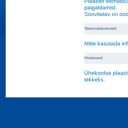
Plaaster eemaldub
paigaldamist.
Soovitatav on ood
Vastunäidustused
Mitte kasutada in
Hoiatused
Ühekordse plaastr
tekkeks.